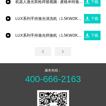
机器人激光双枪焊接视频 - 麦格米特激光焊机
下载
LUX系列手持激光清洗机（1.5KW/2KW/3KW）清洗演示视频
下载
LUX系列手持激光焊接机（1.5KW/2KW/3KW）安装教程视频
下载
服务热线：
400-666-2163