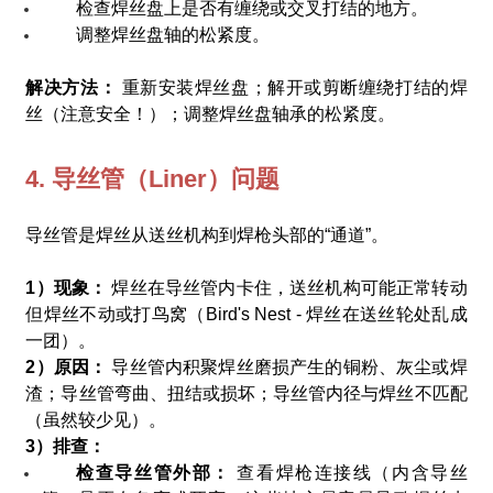
检查焊丝盘上是否有缠绕或交叉打结的地方。
调整焊丝盘轴的松紧度。
解决方法：
重新安装焊丝盘；解开或剪断缠绕打结的焊
丝（注意安全！）；调整焊丝盘轴承的松紧度。
4. 导丝管（Liner）问题
导丝管是焊丝从送丝机构到焊枪头部的“通道”。
1）现象：
焊丝在导丝管内卡住，送丝机构可能正常转动
但焊丝不动或打鸟窝（Bird's Nest - 焊丝在送丝轮处乱成
一团）。
2）原因：
导丝管内积聚焊丝磨损产生的铜粉、灰尘或焊
渣；导丝管弯曲、扭结或损坏；导丝管内径与焊丝不匹配
（虽然较少见）。
3）排查：
检查导丝管外部：
查看焊枪连接线（内含导丝