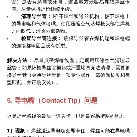
管）是否有急弯或死弯，这些地方最容易导致焊丝卡
滞。尽量保持焊枪线缆平缓。
清理导丝管：
断开焊丝和送丝机构，拔下焊枪上
的导电嘴和气体喷嘴。使用压缩空气从焊枪头部往焊机
方向吹气，清除内部杂物。
检查导丝管连接：
确保导丝管在焊机端和焊枪端
的连接都牢固且没有断裂。
解决方法：
尽量展平焊枪线缆；定期用压缩空气清理导
丝管；如果怀疑导丝管损坏或严重堵塞无法清理，需要更
换导丝管（更换导丝管是一项专业操作，需确保长度和类
型匹配，并正确安装）。
5. 导电嘴（Contact Tip）问题
这是焊丝路径的最后一道关卡，也是最容易堵塞的地方。
1）现象：
焊丝送达导电嘴处即卡住，焊丝可能在导电嘴