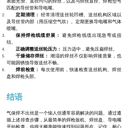
表面光滑、直径均匀的焊丝，以及与焊丝直径、焊枪型号
匹配的导丝管和导电嘴。
定期清理：
经常清理送丝轮凹槽、送丝机构区域以
及导丝管内部（用压缩空气吹）。定期更换导电嘴和气体
喷嘴。
保持焊枪线缆舒展：
避免焊枪线缆出现急弯或扭
结。
正确调整送丝轮压力：
压力适中，避免压扁焊丝。
干燥储存焊丝：
潮湿的焊丝不仅影响焊接质量，也
可能因锈蚀导致送丝不畅。
焊前检查：
每次使用前，快速检查送丝机构、焊丝
盘和焊枪头部。
结语
气保焊不出丝是一个恼人但通常容易解决的问题。通过遵
循上述排查步骤，从最简单的焊枪扳机、焊丝盘、导电嘴
开始检查，你很大概率能快速找到问题所在。记住，耐心