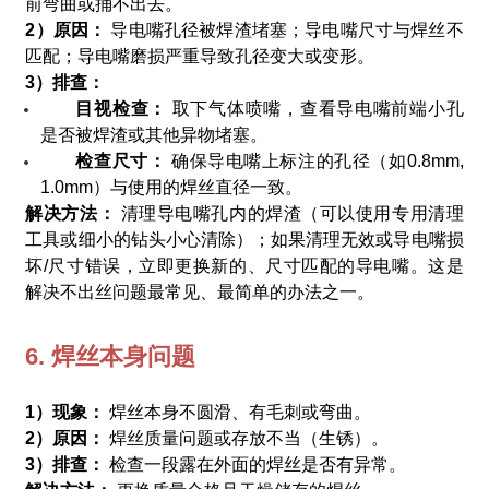
前弯曲或捅不出去。
2）原因：
导电嘴孔径被焊渣堵塞；导电嘴尺寸与焊丝不
匹配；导电嘴磨损严重导致孔径变大或变形。
3）排查：
目视检查：
取下气体喷嘴，查看导电嘴前端小孔
是否被焊渣或其他异物堵塞。
检查尺寸：
确保导电嘴上标注的孔径（如0.8mm,
1.0mm）与使用的焊丝直径一致。
解决方法：
清理导电嘴孔内的焊渣（可以使用专用清理
工具或细小的钻头小心清除）；如果清理无效或导电嘴损
坏/尺寸错误，立即更换新的、尺寸匹配的导电嘴。这是
解决不出丝问题最常见、最简单的办法之一。
6. 焊丝本身问题
1）现象：
焊丝本身不圆滑、有毛刺或弯曲。
2）原因：
焊丝质量问题或存放不当（生锈）。
3）排查：
检查一段露在外面的焊丝是否有异常。