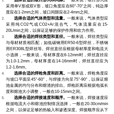
采用单V形或双V形，坡口角度应在60°-70°之间，钝边厚
度应在1-2mm之间，坡口间隙应在2-4mm之间。
选择合适的气体类型和流量。
一般来说，气体类型应
采用纯CO2气或CO2+Ar混合气，气体流量应在15-
20L/min之间，以保证足够的保护作用和吹力作用。
选择合适的焊丝类型和直径。
一般来说，焊丝类型应
与母材材质相匹配，如低碳钢用ER50-6型焊丝，不锈钢
用ER308L型焊丝等。焊丝直径应根据母材厚度和电流大
小选择，一般来说，母材厚度在6-12mm时，焊丝直径应
为1.0-1.2mm，母材厚度在14-16mm时，焊丝直径应为
1.2-1.6mm。
选择合适的焊枪角度和距离。
一般来说，焊枪角度应
与坡口平面呈45°-60°，与焊接方向呈75°-90°，以保证熔
池金属的均匀分布和熔渣的排出。焊枪距离应根据电弧长
度和熔池大小调整，一般在10-15mm之间。
选择合适的焊接速度和顺序。
一般来说，焊接速度应
根据电流大小和熔池控制情况选择，一般在20-30cm/min
之间，以保证足够的热输入和渗透深度。焊接顺序应从下