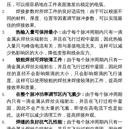
压，可以很容易地在工件表面激发出稳定的电弧。
焊接参数对所焊工件的良好适应性：由于可以根据不
同的材料、厚度、位置等因素调节脉冲参数，可以实现最
佳的焊接效果。
热输入量可保持最小：
由于每个脉冲周期内只有一滴
金属从焊丝尖端射出，并且在飞行过程中凝固，因此热输
入量只与峰值电流有关，而与基值电流无关。这样可以减
少热影响区的大小，降低变形和残余应力。
较粗焊丝可焊较薄工件：
由于每个脉冲周期内只有一
滴金属从焊丝尖端射出，并且在飞行过程中凝固，因此焊
丝的直径不会影响熔滴的大小，只会影响熔滴的飞行速
度。这样可以使用较粗的焊丝来焊接较薄的工件，提高焊
接效率和质量。
在整个脉冲功率调节区内飞溅少：
由于每个脉冲周期
内只有一滴金属从焊丝尖端射出，并且在飞行过程中凝
固，因此不会产生大量的飞溅，即使在高电流下也是如
此。这样可以减少清理工作，提高焊接外观。
焊缝的良好抗气孔性能：
由于每个脉冲周期内只有一
滴金属从焊丝尖端射出，并且在飞行过程中凝固，因此熔