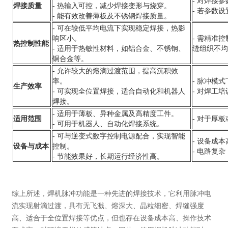
- 对焊接
焊接质量
- 热输入可控，减少焊接变形与烧穿。
- 若参数
- 能有效改善薄板及不锈钢焊接质量。
- 可在较低平均电流下实现稳定焊接，热影
响区小。
- 需精准
热控制性能
- 适用于热敏性材料，如铝合金、不锈钢、
缝组织不
铜合金等。
- 允许较大的熔滴过渡范围，提高沉积效
率。
- 脉冲模
生产效率
- 可实现全位置焊接，适合自动化和机器人
- 对焊工
焊接。
- 适用于薄板、异种金属及高精度工件。
适用范围
- 对于厚
- 可用于机器人、自动化焊接系统。
- 可与逆变式数字控制电源配合，实现智能
- 设备成本
设备与成本
控制。
- 电路复
- 节能效果好，长期运行经济性高。
综上所述，焊机脉冲功能是一种先进的焊接技术，它利用脉冲电
流实现射滴过渡，具有无飞溅、熔深大、晶粒细密、焊缝强度
高、适合于全位置焊接等优点，但也存在设备成本高、操作技术