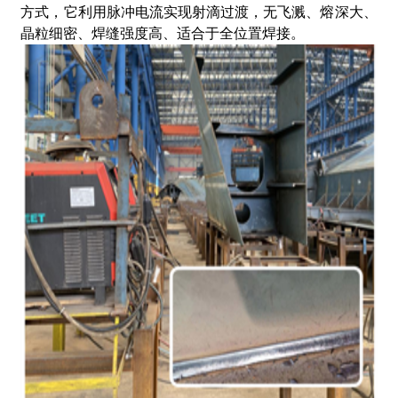
方式，它利用脉冲电流实现射滴过渡，无飞溅、熔深大、
晶粒细密、焊缝强度高、适合于全位置焊接。