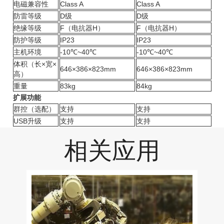
电磁兼容性
Class A
Class A
防雷等级
D级
D级
绝缘等级
F（电抗器H）
F（电抗器H）
防护等级
IP23
IP23
主机环境
-10℃~40℃
-10℃~40℃
体积（长×宽×
646×386×823mm
646×386×823mm
高）
重量
83kg
84kg
扩展功能
群控（选配）
支持
支持
USB升级
支持
支持
相关应用