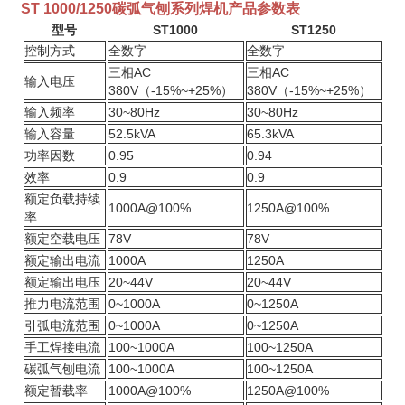
ST 1000/1250碳弧气刨系列焊机产品参数表
型号
ST1000
ST1250
控制方式
全数字
全数字
三相AC
三相AC
输入电压
380V（-15%~+25%）
380V（-15%~+25%）
输入频率
30~80Hz
30~80Hz
输入容量
52.5kVA
65.3kVA
功率因数
0.95
0.94
效率
0.9
0.9
额定负载持续
1000A@100%
1250A@100%
率
额定空载电压
78V
78V
额定输出电流
1000A
1250A
额定输出电压
20~44V
20~44V
推力电流范围
0~1000A
0~1250A
引弧电流范围
0~1000A
0~1250A
手工焊接电流
100~1000A
100~1250A
碳弧气刨电流
100~1000A
100~1250A
额定暂载率
1000A@100%
1250A@100%