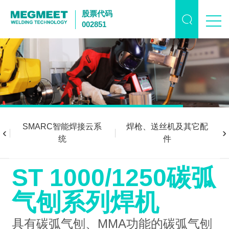
股票代码
002851
SMARC智能焊接云系
焊枪、送丝机及其它配
‹
›
统
件
ST 1000/1250碳弧
气刨系列焊机
具有碳弧气刨、MMA功能的碳弧气刨