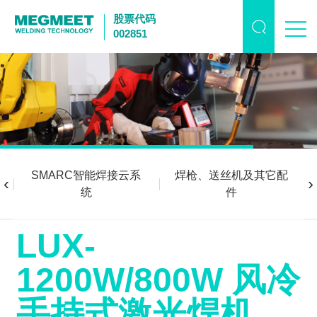
股票代码
002851
SMARC智能焊接云系
焊枪、送丝机及其它配
‹
›
统
件
LUX-
1200W/800W 风冷
手持式激光焊机