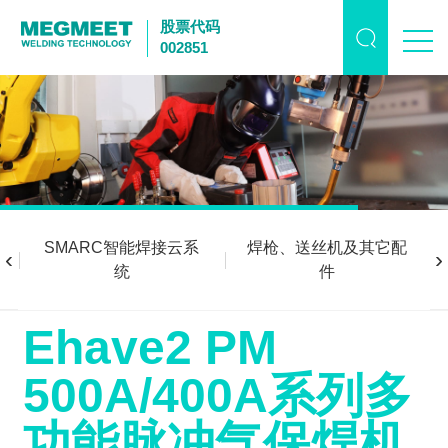
股票代码
002851
SMARC智能焊接云系
焊枪、送丝机及其它配
‹
›
统
件
Ehave2 PM
500A/400A系列多
功能脉冲气保焊机